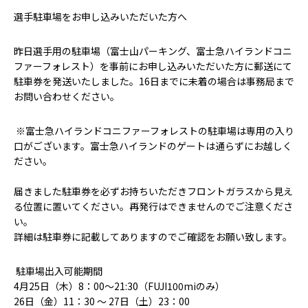
選手駐車場をお申し込みいただいた方へ
昨日選手用の駐車場（富士山パーキング、富士急ハイランドコニ
ファーフォレスト）を事前にお申し込みいただいた方に郵送にて
駐車券を発送いたしました。16日までに未着の場合は事務局まで
お問い合わせください。
※富士急ハイランドコニファーフォレストの駐車場は専用の入り
口がございます。富士急ハイランドのゲートは通らずにお越しく
ださい。
届きました駐車券を必ずお持ちいただきフロントガラスから見え
る位置に置いてください。再発行はできませんのでご注意くださ
い。
詳細は駐車券に記載してありますのでご確認をお願い致します。
駐車場出入可能期間
4
月
25
日（木）
8
：
00
～
21:30
（
FUJI100mi
のみ）
26
日（金）
11
：
30
〜
27
日（土）
23
：
00