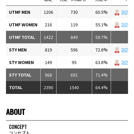
UTMF MEN
1206
730
60.5%
DOWN
UTMF WOMEN
216
119
55.1%
DOWN
UTMF TOTAL
1422
849
59.7%
STY MEN
819
596
72.8%
DOWN
STY WOMEN
149
95
63.8%
DOWN
STY TOTAL
968
691
71.4%
TOTAL
2390
1540
64.4%
ABOUT
CONCEPT
コンセプト